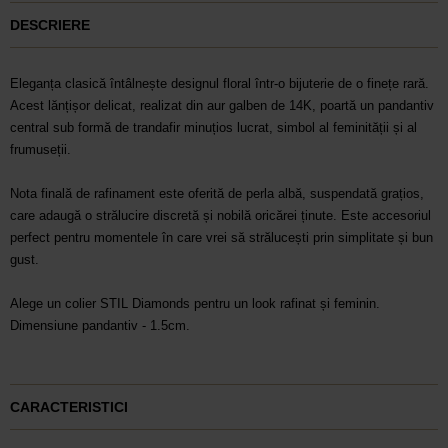
DESCRIERE
Eleganța clasică întâlnește designul floral într-o bijuterie de o finețe rară.
Acest lănțișor delicat, realizat din aur galben de 14K, poartă un pandantiv
central sub formă de trandafir minuțios lucrat, simbol al feminității și al
frumuseții.
Nota finală de rafinament este oferită de perla albă, suspendată grațios,
care adaugă o strălucire discretă și nobilă oricărei ținute. Este accesoriul
perfect pentru momentele în care vrei să strălucești prin simplitate și bun
gust.
Alege un colier STIL Diamonds pentru un look rafinat și feminin.
Dimensiune pandantiv - 1.5cm.
CARACTERISTICI