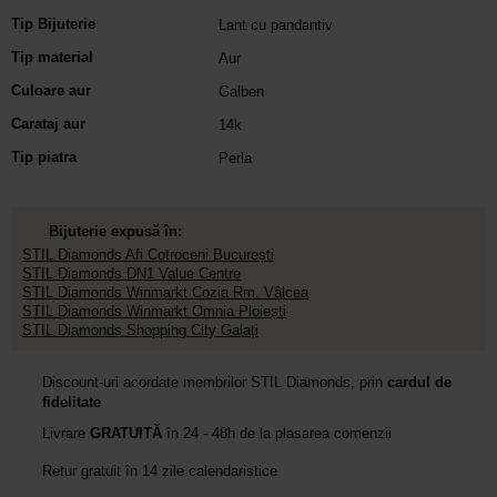
Tip Bijuterie
Lant cu pandantiv
Tip material
Aur
Culoare aur
Galben
Carataj aur
14k
Tip piatra
Perla
Bijuterie expusă în:
STIL Diamonds Afi Cotroceni București
STIL Diamonds DN1 Value Centre
STIL Diamonds Winmarkt Cozia Rm. Vâlcea
STIL Diamonds Winmarkt Omnia Ploiești
STIL Diamonds Shopping City Galați
Discount-uri acordate membrilor STIL Diamonds, prin
cardul de
fidelitate
Livrare
GRATUITĂ
în 24 - 48h de la plasarea comenzii
Retur gratuit în 14 zile calendaristice