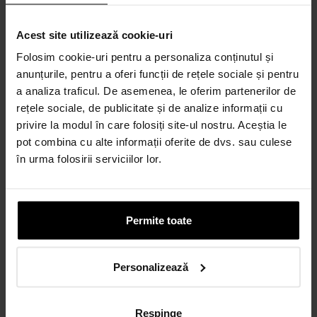
CALCULEAZĂ RATA
Acest site utilizează cookie-uri
Credit 100% Online prin UniCredit
Folosim cookie-uri pentru a personaliza conținutul și
Consumer Financing IF.N. S.A.
anunțurile, pentru a oferi funcții de rețele sociale și pentru
CALCULEAZĂ RATA
a analiza traficul. De asemenea, le oferim partenerilor de
rețele sociale, de publicitate și de analize informații cu
privire la modul în care folosiți site-ul nostru. Aceștia le
pot combina cu alte informații oferite de dvs. sau culese
Credit 100% Online prin TBI
în urma folosirii serviciilor lor.
CALCULEAZĂ RATA
Permite toate
CARD AVANTAJ
Până la 24 de rate fără dobândă.
Obține un card
Personalizează
Discută cu un consultant
Respinge