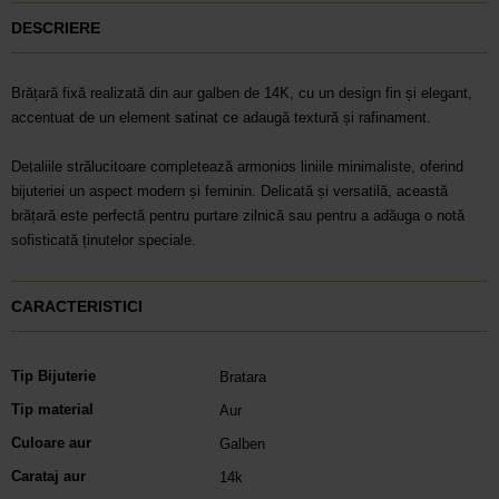
DESCRIERE
Brățară fixă realizată din aur galben de 14K, cu un design fin și elegant,
accentuat de un element satinat ce adaugă textură și rafinament.
Detaliile strălucitoare completează armonios liniile minimaliste, oferind
bijuteriei un aspect modern și feminin. Delicată și versatilă, această
brățară este perfectă pentru purtare zilnică sau pentru a adăuga o notă
sofisticată ținutelor speciale.
CARACTERISTICI
Tip Bijuterie
Bratara
Tip material
Aur
Culoare aur
Galben
Carataj aur
14k