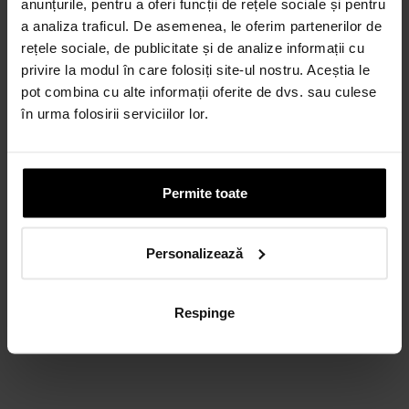
anunțurile, pentru a oferi funcții de rețele sociale și pentru
Credit 100% Online prin TBI
a analiza traficul. De asemenea, le oferim partenerilor de
CALCULEAZĂ RATA
rețele sociale, de publicitate și de analize informații cu
privire la modul în care folosiți site-ul nostru. Aceștia le
pot combina cu alte informații oferite de dvs. sau culese
CARD AVANTAJ
în urma folosirii serviciilor lor.
Până la 24 de rate fără dobândă.
Obține un card
Permite toate
Discută cu un consultant
Personalizează
Respinge