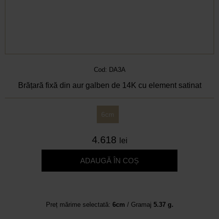
Cod: DA3A
Brățară fixă din aur galben de 14K cu element satinat
6cm
4.618
lei
ADAUGĂ ÎN COȘ
Preț mărime selectată:
6cm
/ Gramaj
5.37 g.