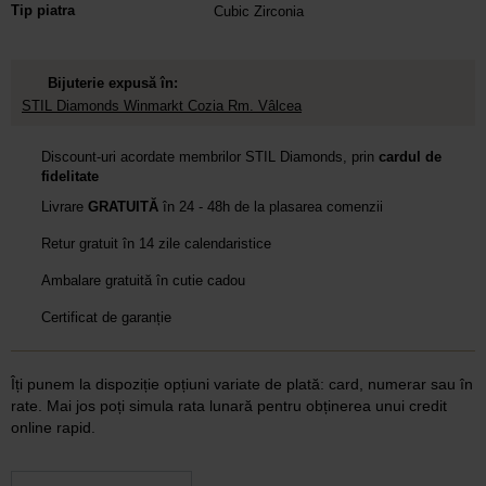
Tip piatra
Cubic Zirconia
Bijuterie expusă în:
STIL Diamonds Winmarkt Cozia Rm. Vâlcea
Discount-uri acordate membrilor STIL Diamonds, prin
cardul de
fidelitate
Livrare
GRATUITĂ
în 24 - 48h de la plasarea comenzii
Retur gratuit în 14 zile calendaristice
Ambalare gratuită în cutie cadou
Certificat de garanție
Îți punem la dispoziție opțiuni variate de plată: card, numerar sau în
rate. Mai jos poți simula rata lunară pentru obținerea unui credit
online rapid.