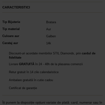
CARACTERISTICI
Tip Bijuterie
Bratara
Tip material
Aur
Culoare aur
Galben
Carataj aur
14k
Discount-uri acordate membrilor STIL Diamonds, prin
cardul de
fidelitate
Livrare
GRATUITĂ
în 24 - 48h de la plasarea comenzii
Retur gratuit în 14 zile calendaristice
Ambalare gratuită în cutie cadou
Certificat de garanție
Îți punem la dispoziție opțiuni variate de plată: card, numerar sau în