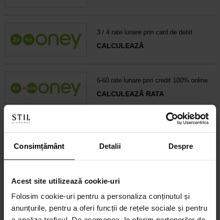
3 / 4 rate lunare prin card de debit
CALCULEAZĂ
6-60 rate lunare prin credit 100% online
CALCULEAZĂ RATA
Credit 100% Online prin UniCredit
Consumer Financing IF.N. S.A.
Consimțământ
Detalii
Despre
CALCULEAZĂ RATA
Acest site utilizează cookie-uri
Folosim cookie-uri pentru a personaliza conținutul și
Credit 100% Online prin TBI
anunțurile, pentru a oferi funcții de rețele sociale și pentru
CALCULEAZĂ RATA
a analiza traficul. De asemenea, le oferim partenerilor de