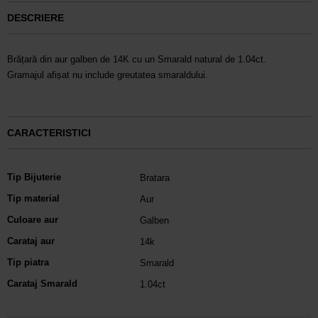
DESCRIERE
Brățară din aur galben de 14K cu un Smarald natural de 1.04ct.
Gramajul afișat nu include greutatea smaraldului.
CARACTERISTICI
Tip Bijuterie
Bratara
Tip material
Aur
Culoare aur
Galben
Carataj aur
14k
Tip piatra
Smarald
Carataj Smarald
1.04ct