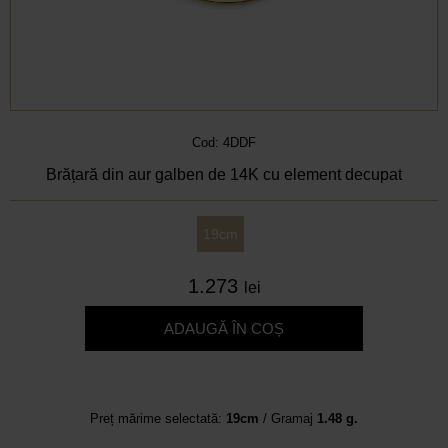
Cod: 4DDF
Brățară din aur galben de 14K cu element decupat
19cm
1.273
lei
ADAUGĂ ÎN COȘ
Preț mărime selectată:
19cm
/ Gramaj
1.48 g.