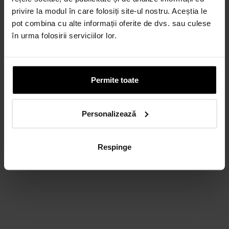
CARD AVANTAJ
privire la modul în care folosiți site-ul nostru. Aceștia le
Până la 24 de rate fără dobândă.
pot combina cu alte informații oferite de dvs. sau culese
Obține un card
în urma folosirii serviciilor lor.
Discută cu un consultant
Permite toate
Personalizează
Respinge