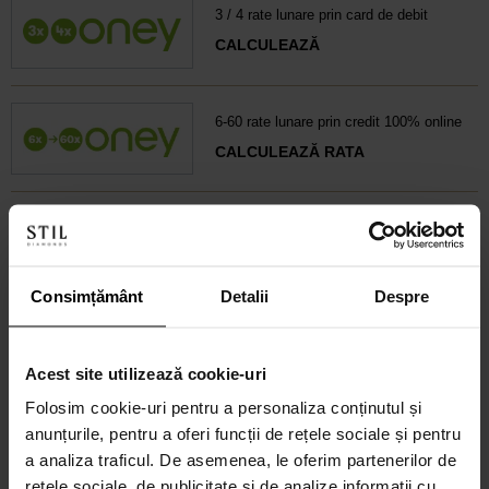
3 / 4 rate lunare prin card de debit
CALCULEAZĂ
6-60 rate lunare prin credit 100% online
CALCULEAZĂ RATA
Credit 100% Online prin UniCredit
Consumer Financing IF.N. S.A.
CALCULEAZĂ RATA
Consimțământ
Detalii
Despre
Acest site utilizează cookie-uri
Credit 100% Online prin TBI
Folosim cookie-uri pentru a personaliza conținutul și
CALCULEAZĂ RATA
anunțurile, pentru a oferi funcții de rețele sociale și pentru
a analiza traficul. De asemenea, le oferim partenerilor de
rețele sociale, de publicitate și de analize informații cu