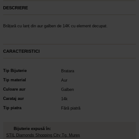
DESCRIERE
Brățară cu lanț din aur galben de 14K cu element decupat.
CARACTERISTICI
Tip Bijuterie
Bratara
Tip material
Aur
Culoare aur
Galben
Carataj aur
14k
Tip piatra
Fără piatră
Bijuterie expusă în:
STIL Diamonds Shopping City Tg. Mureș