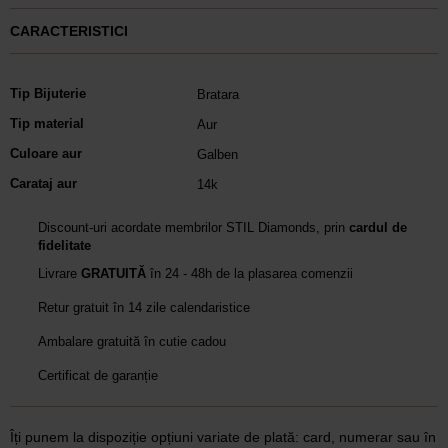
CARACTERISTICI
Tip Bijuterie
Bratara
Tip material
Aur
Culoare aur
Galben
Carataj aur
14k
Discount-uri acordate membrilor STIL Diamonds, prin
cardul de
fidelitate
Livrare
GRATUITĂ
în 24 - 48h de la plasarea comenzii
Retur gratuit în 14 zile calendaristice
Ambalare gratuită în cutie cadou
Certificat de garanție
Îți punem la dispoziție opțiuni variate de plată: card, numerar sau în