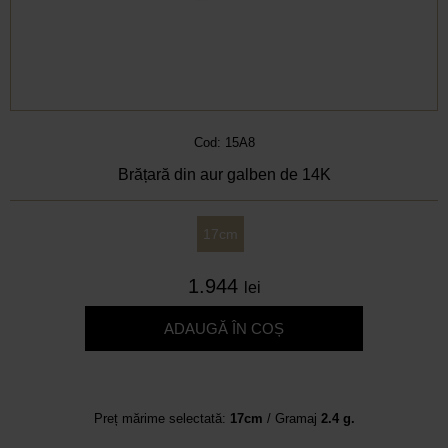
Cod: 15A8
Brățară din aur galben de 14K
17cm
1.944
lei
ADAUGĂ ÎN COȘ
Preț mărime selectată:
17cm
/ Gramaj
2.4 g.