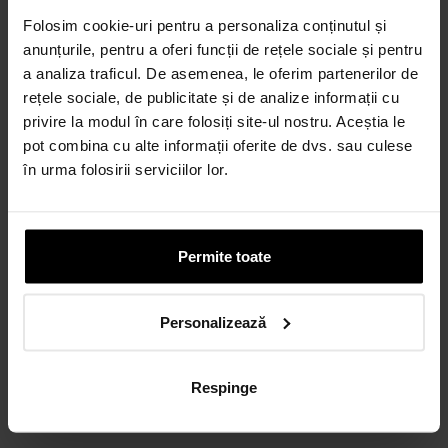
CALCULEAZĂ RATA
Folosim cookie-uri pentru a personaliza conținutul și
anunțurile, pentru a oferi funcții de rețele sociale și pentru
a analiza traficul. De asemenea, le oferim partenerilor de
rețele sociale, de publicitate și de analize informații cu
Credit 100% Online prin TBI
privire la modul în care folosiți site-ul nostru. Aceștia le
CALCULEAZĂ RATA
pot combina cu alte informații oferite de dvs. sau culese
în urma folosirii serviciilor lor.
CARD AVANTAJ
Până la 24 de rate fără dobândă.
Obține un card
Permite toate
Personalizează
Discută cu un consultant
Respinge