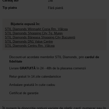
Carataj aur
14k
Tip piatra
Fără piatră
Bijuterie expusă în:
STIL Diamonds Winmarkt Cozia Rm. Vâlcea
STIL Diamonds Shopping City Tg. Mureș
STIL Diamonds Băneasa Shopping City București
STIL Diamonds DN1 Value Centre
STIL Diamonds Centru Rm. Vâlcea
Discount-uri acordate membrilor STIL Diamonds, prin
cardul de
fidelitate
Livrare
GRATUITĂ
în 24 - 48h de la plasarea comenzii
Retur gratuit în 14 zile calendaristice
Ambalare gratuită în cutie cadou
Certificat de garanție
Îți punem la dispoziție opțiuni variate de plată: card, numerar sau în