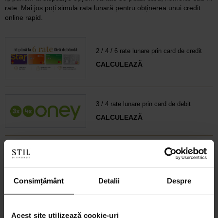
rate. Mai jos poți simula rata lunară pentru obținerea unui credit
online rapid.
2 / 4 / 6 rate lunare prin card de credit
CALCULEAZĂ
3 / 4 rate lunare prin card de debit
CALCULEAZĂ
6-60 rate lunare prin credit 100% online
CALCULEAZĂ RATA
Consimțământ
Detalii
Despre
Credit 100% Online prin UniCredit
Consumer Financing IF.N. S.A.
Acest site utilizează cookie-uri