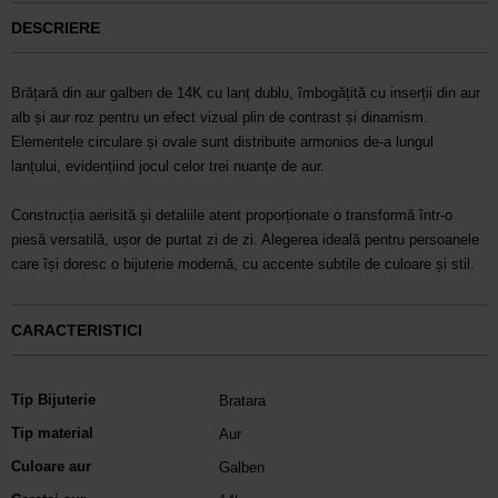
DESCRIERE
Brățară din aur galben de 14K cu lanț dublu, îmbogățită cu inserții din aur
alb și aur roz pentru un efect vizual plin de contrast și dinamism.
Elementele circulare și ovale sunt distribuite armonios de-a lungul
lanțului, evidențiind jocul celor trei nuanțe de aur.
Construcția aerisită și detaliile atent proporționate o transformă într-o
piesă versatilă, ușor de purtat zi de zi. Alegerea ideală pentru persoanele
care își doresc o bijuterie modernă, cu accente subtile de culoare și stil.
CARACTERISTICI
Tip Bijuterie
Bratara
Tip material
Aur
Culoare aur
Galben