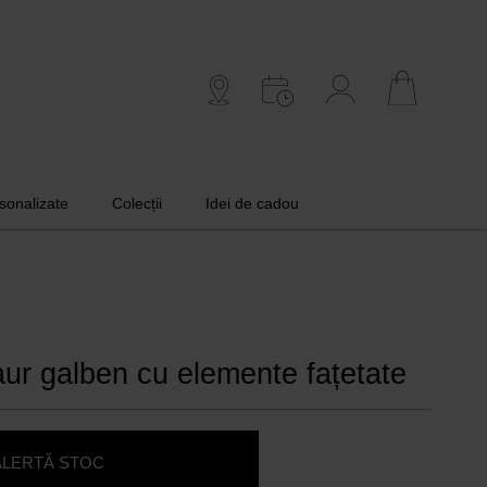
rsonalizate
Colecții
Idei de cadou
aur galben cu elemente fațetate
ALERTĂ STOC