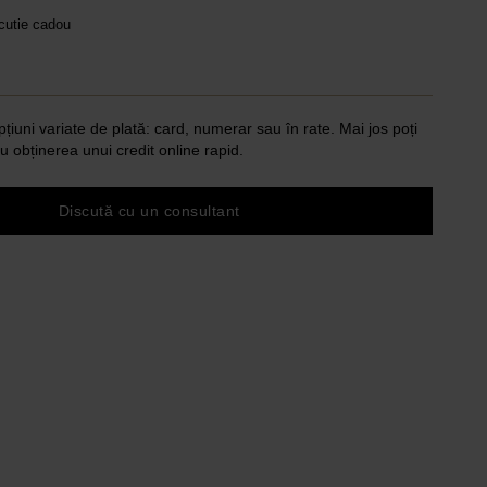
 cutie cadou
pțiuni variate de plată: card, numerar sau în rate. Mai jos poți
u obținerea unui credit online rapid.
Discută cu un consultant