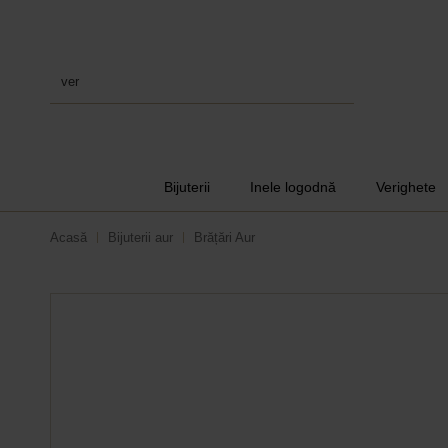
verighete
Bijuterii
Inele logodnă
Verighete
Acasă
Bijuterii aur
Brățări Aur