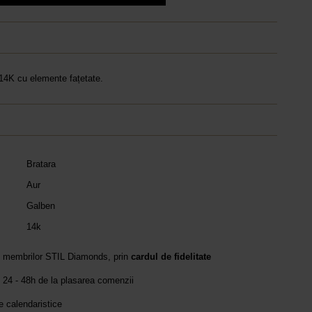
 14K cu elemente fațetate.
Bratara
Aur
Galben
14k
e membrilor STIL Diamonds, prin
cardul de fidelitate
 24 - 48h de la plasarea comenzii
le calendaristice