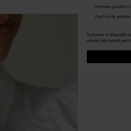
Ambalare gratuită în
Certificat de garanție
Îți punem la dispoziție o
simula rata lunară pentr