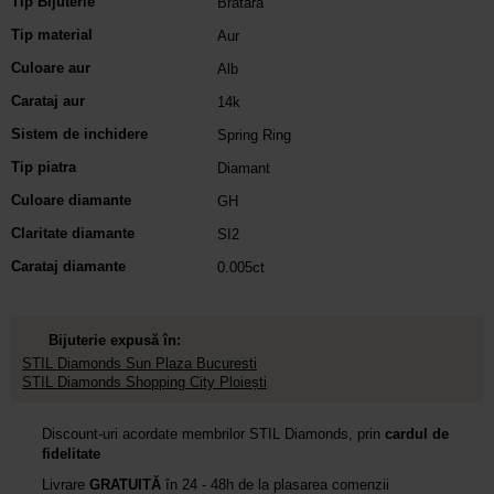
Tip Bijuterie
Bratara
Tip material
Aur
Culoare aur
Alb
Carataj aur
14k
Sistem de inchidere
Spring Ring
Tip piatra
Diamant
Culoare diamante
GH
Claritate diamante
SI2
Carataj diamante
0.005ct
Bijuterie expusă în:
STIL Diamonds Sun Plaza Bucuresti
STIL Diamonds Shopping City Ploiești
Discount-uri acordate membrilor STIL Diamonds, prin
cardul de
fidelitate
Livrare
GRATUITĂ
în 24 - 48h de la plasarea comenzii