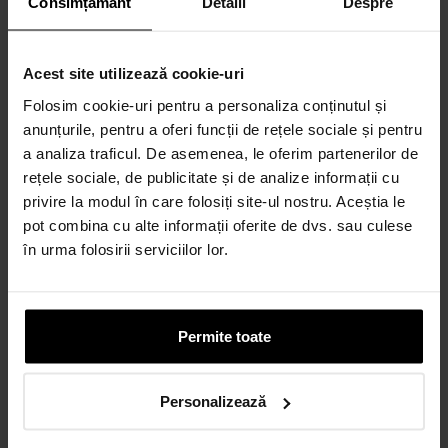
Consimțământ
Detalii
Despre
6-60 rate lunare prin credit 100% online
CALCULEAZĂ RATA
Acest site utilizează cookie-uri
Folosim cookie-uri pentru a personaliza conținutul și
Credit 100% Online prin UniCredit
anunțurile, pentru a oferi funcții de rețele sociale și pentru
Consumer Financing IF.N. S.A.
a analiza traficul. De asemenea, le oferim partenerilor de
CALCULEAZĂ RATA
rețele sociale, de publicitate și de analize informații cu
privire la modul în care folosiți site-ul nostru. Aceștia le
pot combina cu alte informații oferite de dvs. sau culese
în urma folosirii serviciilor lor.
Credit 100% Online prin TBI
CALCULEAZĂ RATA
Permite toate
CARD AVANTAJ
Până la 24 de rate fără dobândă.
Personalizează
Obține un card