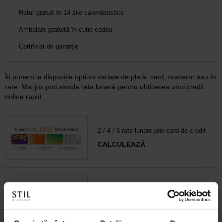
Retur gratuit în 14 zile calendaristice
Ambalare gratuită în cutie cadou
Certificat de garanție
Îți punem la dispoziție opțiuni variate de plată: card, numerar sau în
rate. Mai jos poți simula rata lunară pentru obținerea unui credit
online rapid.
2 / 4 / 6 rate lunare prin card de credit
CALCULEAZĂ
3 / 4 rate lunare prin card de debit
CALCULEAZĂ