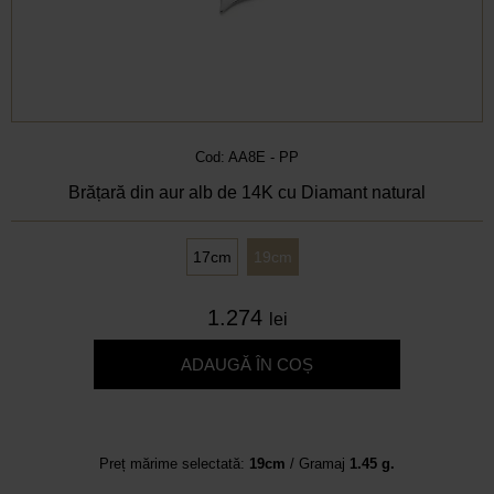
Cod: AA8E - PP
Brățară din aur alb de 14K cu Diamant natural
17cm
19cm
1.274
lei
ADAUGĂ ÎN COȘ
Preț mărime selectată:
19cm
/ Gramaj
1.45 g.