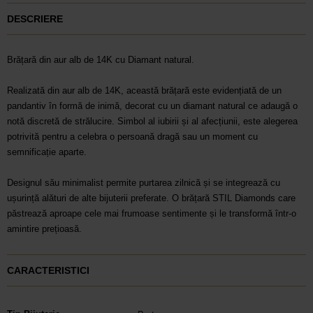
DESCRIERE
Brățară din aur alb de 14K cu Diamant natural.
Realizată din aur alb de 14K, această brățară este evidențiată de un
pandantiv în formă de inimă, decorat cu un diamant natural ce adaugă o
notă discretă de strălucire. Simbol al iubirii și al afecțiunii, este alegerea
potrivită pentru a celebra o persoană dragă sau un moment cu
semnificație aparte.
Designul său minimalist permite purtarea zilnică și se integrează cu
ușurință alături de alte bijuterii preferate. O brățară STIL Diamonds care
păstrează aproape cele mai frumoase sentimente și le transformă într-o
amintire prețioasă.
CARACTERISTICI