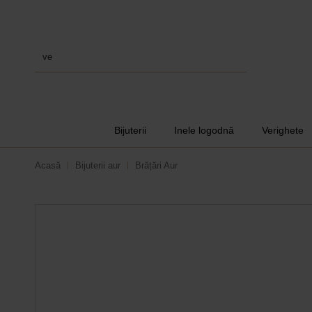
verighete
Bijuterii
Inele logodnă
Verighete
Acasă
Bijuterii aur
Brățări Aur