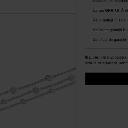
Discount-uri acordat
Livrare
GRATUITĂ
în
Retur gratuit în 14 zi
Ambalare gratuită în
Certificat de garanție
Îți punem la dispoziție o
simula rata lunară pentr