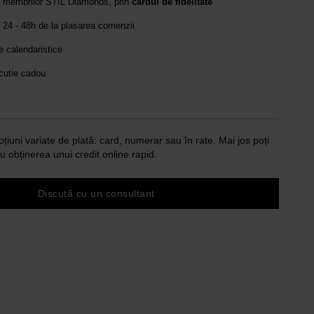
e membrilor STIL Diamonds, prin
cardul de fidelitate
 24 - 48h de la plasarea comenzii
le calendaristice
 cutie cadou
pțiuni variate de plată: card, numerar sau în rate. Mai jos poți
u obținerea unui credit online rapid.
Discută cu un consultant