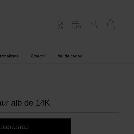
rsonalizate
Colecții
Idei de cadou
aur alb de 14K
ALERTĂ STOC