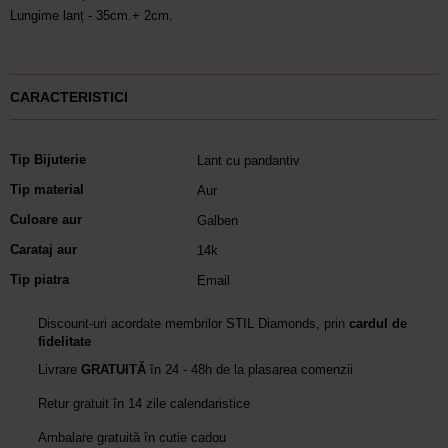
Lungime lanț - 35cm.+ 2cm.
CARACTERISTICI
Tip Bijuterie
Lant cu pandantiv
Tip material
Aur
Culoare aur
Galben
Carataj aur
14k
Tip piatra
Email
Discount-uri acordate membrilor STIL Diamonds, prin
cardul de
fidelitate
Livrare
GRATUITĂ
în 24 - 48h de la plasarea comenzii
Retur gratuit în 14 zile calendaristice
Ambalare gratuită în cutie cadou