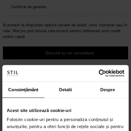
Certificat de garanție
Îți punem la dispoziție opțiuni variate de plată: card, numerar sau în
rate. Mai jos poți simula rata lunară pentru obținerea unui credit
online rapid.
Discută cu un consultant
Consimțământ
Detalii
Despre
Acest site utilizează cookie-uri
Folosim cookie-uri pentru a personaliza conținutul și
anunțurile, pentru a oferi funcții de rețele sociale și pentru