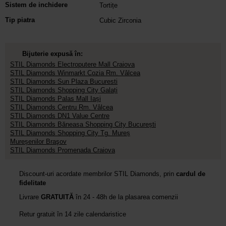
Sistem de inchidere
Tortițe
Tip piatra
Cubic Zirconia
Bijuterie expusă în:
STIL Diamonds Electroputere Mall Craiova
STIL Diamonds Winmarkt Cozia Rm. Vâlcea
STIL Diamonds Sun Plaza Bucuresti
STIL Diamonds Shopping City Galați
STIL Diamonds Palas Mall Iași
STIL Diamonds Centru Rm. Vâlcea
STIL Diamonds DN1 Value Centre
STIL Diamonds Băneasa Shopping City București
STIL Diamonds Shopping City Tg. Mureș
Mureșenilor Braşov
STIL Diamonds Promenada Craiova
Discount-uri acordate membrilor STIL Diamonds, prin
cardul de
fidelitate
Livrare
GRATUITĂ
în 24 - 48h de la plasarea comenzii
Retur gratuit în 14 zile calendaristice