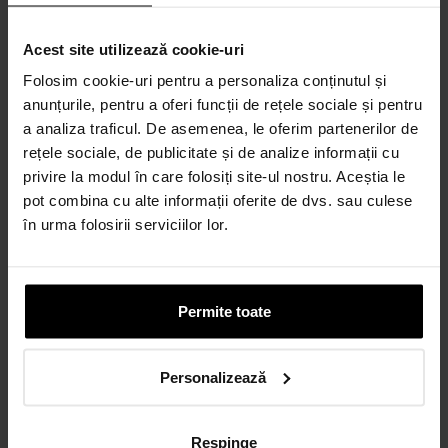
CALCULEAZĂ RATA
Acest site utilizează cookie-uri
Credit 100% Online prin UniCredit
Folosim cookie-uri pentru a personaliza conținutul și
Consumer Financing IF.N. S.A.
anunțurile, pentru a oferi funcții de rețele sociale și pentru
CALCULEAZĂ RATA
a analiza traficul. De asemenea, le oferim partenerilor de
rețele sociale, de publicitate și de analize informații cu
privire la modul în care folosiți site-ul nostru. Aceștia le
pot combina cu alte informații oferite de dvs. sau culese
Credit 100% Online prin TBI
în urma folosirii serviciilor lor.
CALCULEAZĂ RATA
Permite toate
CARD AVANTAJ
Până la 24 de rate fără dobândă.
Obține un card
Personalizează
Discută cu un consultant
Respinge