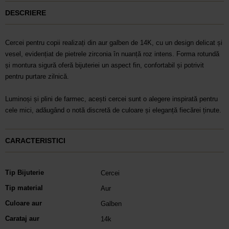
DESCRIERE
Cercei pentru copii realizați din aur galben de 14K, cu un design delicat și
vesel, evidențiat de pietrele zirconia în nuanță roz intens. Forma rotundă
și montura sigură oferă bijuteriei un aspect fin, confortabil și potrivit
pentru purtare zilnică.
Luminoși și plini de farmec, acești cercei sunt o alegere inspirată pentru
cele mici, adăugând o notă discretă de culoare și eleganță fiecărei ținute.
CARACTERISTICI
Tip Bijuterie
Cercei
Tip material
Aur
Culoare aur
Galben
Carataj aur
14k