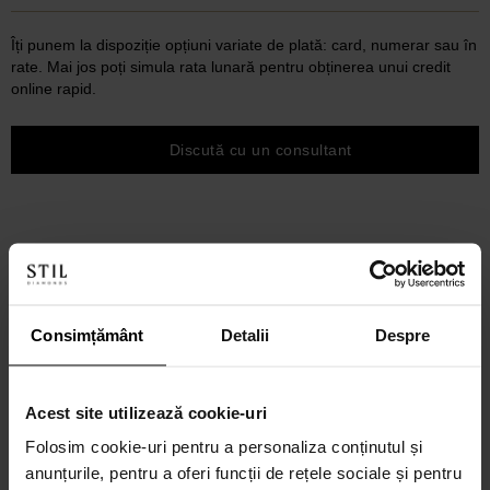
Îți punem la dispoziție opțiuni variate de plată: card, numerar sau în
rate. Mai jos poți simula rata lunară pentru obținerea unui credit
online rapid.
Discută cu un consultant
Consimțământ
Detalii
Despre
Acest site utilizează cookie-uri
Folosim cookie-uri pentru a personaliza conținutul și
anunțurile, pentru a oferi funcții de rețele sociale și pentru