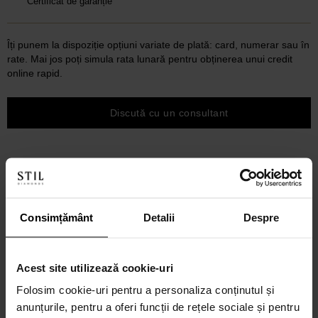
Certificat de garanție
Îți punem la dispoziție opțiuni variate de plată: card, numerar sau în
rate. Mai jos poți simula rata lunară pentru obținerea unui credit
online rapid.
Discută cu un consultant
Consimțământ
Detalii
Despre
Acest site utilizează cookie-uri
Folosim cookie-uri pentru a personaliza conținutul și
anunțurile, pentru a oferi funcții de rețele sociale și pentru