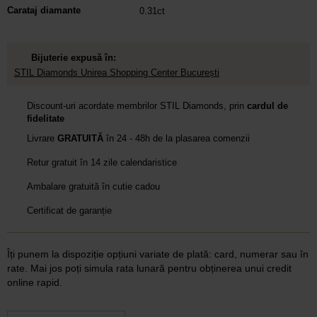
Carataj diamante
0.31ct
Bijuterie expusă în:
STIL Diamonds Unirea Shopping Center București
Discount-uri acordate membrilor STIL Diamonds, prin
cardul de
fidelitate
Livrare
GRATUITĂ
în 24 - 48h de la plasarea comenzii
Retur gratuit în 14 zile calendaristice
Ambalare gratuită în cutie cadou
Certificat de garanție
Îți punem la dispoziție opțiuni variate de plată: card, numerar sau în
rate. Mai jos poți simula rata lunară pentru obținerea unui credit
online rapid.