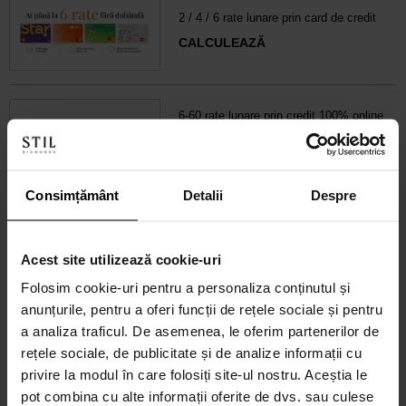
2 / 4 / 6 rate lunare prin card de credit
CALCULEAZĂ
6-60 rate lunare prin credit 100% online
CALCULEAZĂ RATA
Consimțământ
Detalii
Despre
Credit 100% Online prin UniCredit
Consumer Financing IF.N. S.A.
CALCULEAZĂ RATA
Acest site utilizează cookie-uri
Folosim cookie-uri pentru a personaliza conținutul și
anunțurile, pentru a oferi funcții de rețele sociale și pentru
CARD AVANTAJ
a analiza traficul. De asemenea, le oferim partenerilor de
Până la 24 de rate fără dobândă.
rețele sociale, de publicitate și de analize informații cu
Obține un card
privire la modul în care folosiți site-ul nostru. Aceștia le
pot combina cu alte informații oferite de dvs. sau culese