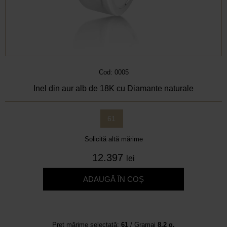
Cod: 0005
Inel din aur alb de 18K cu Diamante naturale
61
Solicită altă mărime
12.397
lei
ADAUGĂ ÎN COȘ
Preț mărime selectată:
61
/ Gramaj
8.2 g.