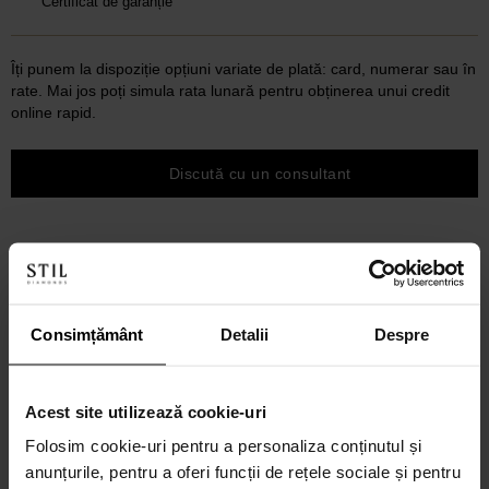
Certificat de garanție
Îți punem la dispoziție opțiuni variate de plată: card, numerar sau în
rate. Mai jos poți simula rata lunară pentru obținerea unui credit
online rapid.
Discută cu un consultant
Consimțământ
Detalii
Despre
Acest site utilizează cookie-uri
Folosim cookie-uri pentru a personaliza conținutul și
anunțurile, pentru a oferi funcții de rețele sociale și pentru