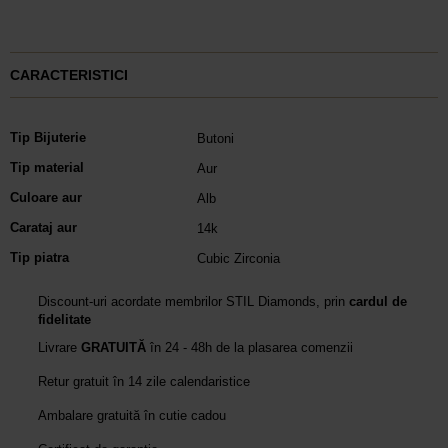
CARACTERISTICI
Tip Bijuterie
Butoni
Tip material
Aur
Culoare aur
Alb
Carataj aur
14k
Tip piatra
Cubic Zirconia
Discount-uri acordate membrilor STIL Diamonds, prin
cardul de
fidelitate
Livrare
GRATUITĂ
în 24 - 48h de la plasarea comenzii
Retur gratuit în 14 zile calendaristice
Ambalare gratuită în cutie cadou