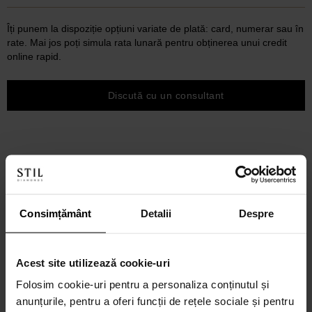
Îți punem la dispoziție opțiuni variate de plată: card, numerar sau în
rate. Mai jos poți simula rata lunară pentru obținerea unui credit
online rapid.
Discută cu un consultant
Consimțământ
Detalii
Despre
Acest site utilizează cookie-uri
Folosim cookie-uri pentru a personaliza conținutul și
anunțurile, pentru a oferi funcții de rețele sociale și pentru